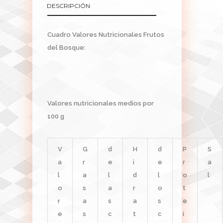
DESCRIPCIÓN
Cuadro Valores Nutricionales Frutos
del Bosque:
Valores nutricionales medios por
100 g
V
G
d
H
d
P
S
a
r
e
i
e
r
a
l
a
l
d
l
o
l
o
s
a
r
o
t
r
a
s
a
s
e
e
s
c
t
c
í