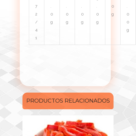
7
.
.
.
.
0
.
2
0
0
0
0
g
0
/
g
g
g
g
0
4
g
1
PRODUCTOS RELACIONADOS