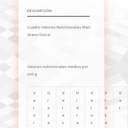
DESCRIPCIÓN
Cuadro Valores Nutricionales Maíz
Grano Dulce:
Valores nutricionales medios por
100 g
V
G
d
H
d
P
S
a
r
e
i
e
r
a
l
a
l
d
l
o
l
o
s
a
r
o
t
r
a
s
a
s
e