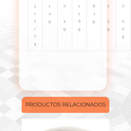
3
1.
0
1
8
2
0
1
4
.
1.
.1
.
.
2
g
4
6
g
5
0
/
g
g
g
0
7
g
4
PRODUCTOS RELACIONADOS