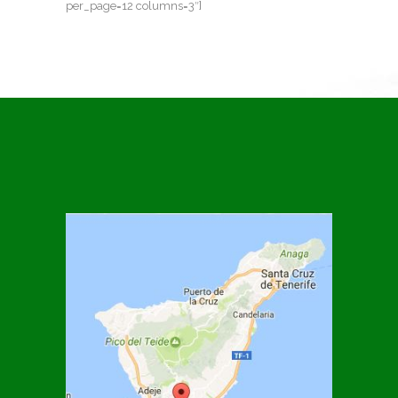
per_page=12 columns=3″]