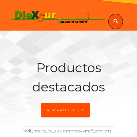
Productos
destacados
VER PRODUCTOS
[mdf_results_by_ajax shortcode=»mdf_products